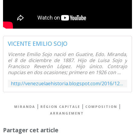
VICENTE EMILIO SOJO
Vicente Emilio Sojo nació en Guatire, Edo. Miranda,
el 8 de diciembre de 1887. Hijo de Luisa Sojo y
Francisco Reverón López. Hijo único. Contrajo
nupcias en dos ocasiones; primero en 1926 con ...
http://venezuelaehistoria.blogspot.com/2016/12/vicente-emilio-sojo.html
|
|
|
MIRANDA
RÉGION CAPITALE
COMPOSITION
ARRANGEMENT
Partager cet article