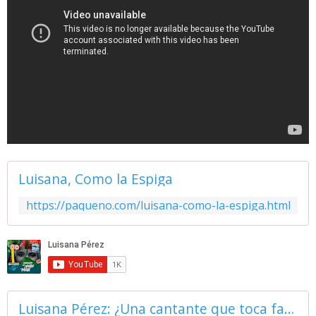
Luisana, Como la Espiga
https://paqueno.com/luisana-como-la-espiga.html
Luisana Pérez: ¿Una cantante que toca fagot o una fagotista que canta? - Guataca Nights