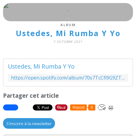
.
.
ALBUM
Ustedes, Mi Rumba Y Yo
7 OCTOBRE 2021
Ustedes, Mi Rumba Y Yo
https://open.spotify.com/album/70s7TcCfi9G9ZThIHDE7pC?si=ibYgczZPSpWY3lNs0h3rXQ&utm_source=copy-link&dl_branch=1
Partager cet article
Repost
0
S'inscrire à la newsletter