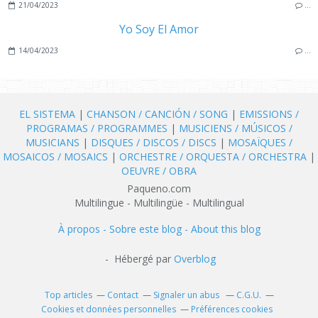
21/04/2023
…
Yo Soy El Amor
14/04/2023
…
EL SISTEMA
|
CHANSON / CANCIÓN / SONG
|
EMISSIONS /
PROGRAMAS / PROGRAMMES
|
MUSICIENS / MÚSICOS /
MUSICIANS
|
DISQUES / DISCOS / DISCS
|
MOSAÏQUES /
MOSAICOS / MOSAICS
|
ORCHESTRE / ORQUESTA / ORCHESTRA
|
OEUVRE / OBRA
Paqueno.com
Multilingue - Multilingüe - Multilingual
À propos - Sobre este blog - About this blog
- Hébergé par
Overblog
Top articles
Contact
Signaler un abus
C.G.U.
Cookies et données personnelles
Préférences cookies