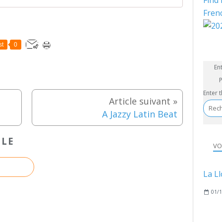
Find 
Fren
st
0
En
P
Enter 
A Jazzy Latin Beat
CLE
VO
01/1