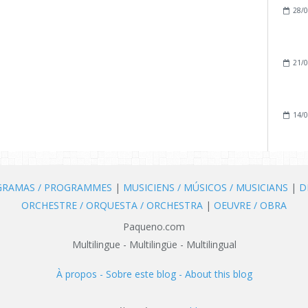
28/0
21/0
14/0
OGRAMAS / PROGRAMMES
|
MUSICIENS / MÚSICOS / MUSICIANS
|
D
ORCHESTRE / ORQUESTA / ORCHESTRA
|
OEUVRE / OBRA
Paqueno.com
Multilingue - Multilingüe - Multilingual
À propos - Sobre este blog - About this blog