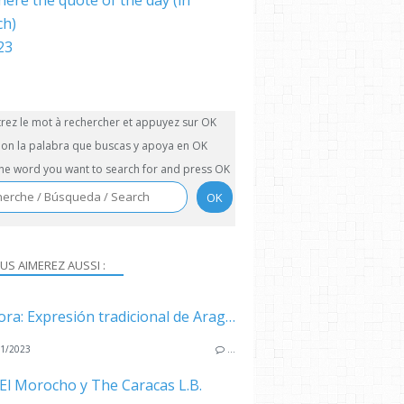
here the quote of the day (in
ch)
trez le mot à rechercher et appuyez sur OK
on la palabra que buscas y apoya en OK
the word you want to search for and press OK
US AIMEREZ AUSSI :
La Llora: Expresión tradicional de Aragua
1/2023
…
El Morocho y The Caracas L.B.