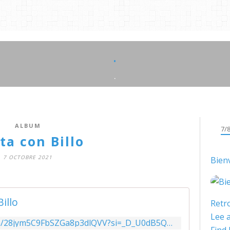
.
.
ALBUM
7/
ta con Billo
7 OCTOBRE 2021
Bien
Billo
Retro
Lee a
https://open.spotify.com/album/28jym5C9FbSZGa8p3dlQVV?si=_D_U0dB5Qn6nO1jK3kSlFA&utm_source=copy-link&dl_branch=1