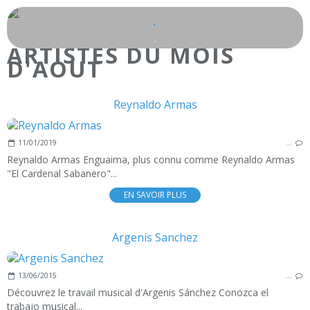
.
.
ARTISTES DU MOIS
D'AOUT
Reynaldo Armas
11/01/2019
…
Reynaldo Armas Enguaima, plus connu comme Reynaldo Armas
"El Cardenal Sabanero"...
EN SAVOIR PLUS
Argenis Sanchez
13/06/2015
…
Découvrez le travail musical d'Argenis Sánchez Conozca el
trabajo musical...