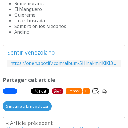
Rememoranza
El Manguero
Quiereme
Una Chuscada
Sombra en los Medanos
Andino
Sentir Venezolano
https://open.spotify.com/album/5HlnakmrJKjKI3D4pBDPAB?si=U4R6h79ZRgOtE93jIMf7hw&utm_source=copy-link&dl_branch=1
Partager cet article
Repost
0
S'inscrire à la newsletter