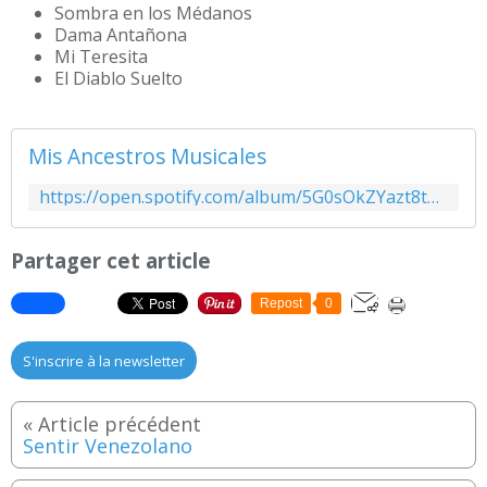
Sombra en los Médanos
Dama Antañona
Mi Teresita
El Diablo Suelto
Mis Ancestros Musicales
https://open.spotify.com/album/5G0sOkZYazt8tw1Is9rMfZ?si=90vHYfMEQBSoLRLX56jE-w&utm_source=copy-link&dl_branch=1
Partager cet article
Repost
0
S'inscrire à la newsletter
Sentir Venezolano