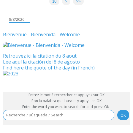
10
20
30
40
50
60
70
80
90
100
200
300
400
500
>
>>
8/8/2026
Bienvenue - Bienvenida - Welcome
Retrouvez ici la citation du 8 aout
Lee aquí la citación del 8 de agosto
Find here the quote of the day (in French)
Entrez le mot à rechercher et appuyez sur OK
Pon la palabra que buscas y apoya en OK
Enter the word you want to search for and press OK