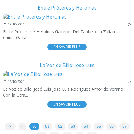
Entre Próceres y Heroinas
12/10/2021
…
Entre Próceres Y Heroinas Gaiteros Del Tablazo La Zulianita
China, Gaita...
EN SAVOIR PLUS
La Voz de Billo: José Luís
12/10/2021
…
La Voz de Billo: José Luís Jose Luis Rodriguez Amor de Verano
Con la Otra...
EN SAVOIR PLUS
<<
<
10
20
30
40
50
51
52
53
54
55
56
57