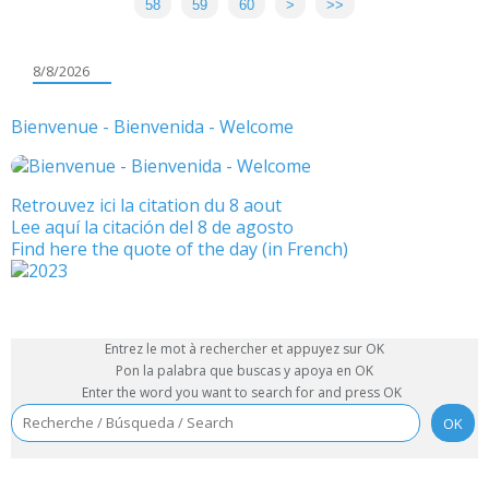
58
59
60
70
80
90
100
200
300
400
500
>
>>
8/8/2026
Bienvenue - Bienvenida - Welcome
Retrouvez ici la citation du 8 aout
Lee aquí la citación del 8 de agosto
Find here the quote of the day (in French)
Entrez le mot à rechercher et appuyez sur OK
Pon la palabra que buscas y apoya en OK
Enter the word you want to search for and press OK