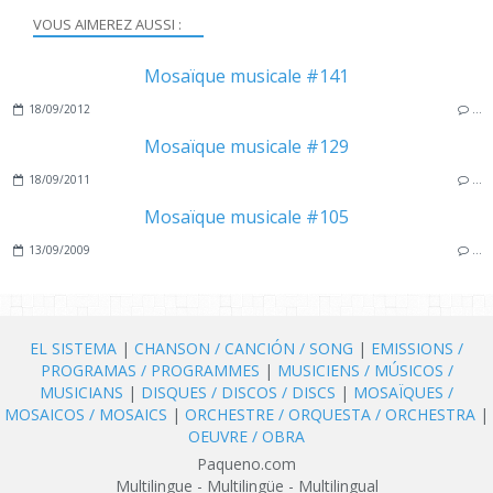
VOUS AIMEREZ AUSSI :
Mosaïque musicale #141
18/09/2012
…
Mosaïque musicale #129
18/09/2011
…
Mosaïque musicale #105
13/09/2009
…
EL SISTEMA
|
CHANSON / CANCIÓN / SONG
|
EMISSIONS /
PROGRAMAS / PROGRAMMES
|
MUSICIENS / MÚSICOS /
MUSICIANS
|
DISQUES / DISCOS / DISCS
|
MOSAÏQUES /
MOSAICOS / MOSAICS
|
ORCHESTRE / ORQUESTA / ORCHESTRA
|
OEUVRE / OBRA
Paqueno.com
Multilingue - Multilingüe - Multilingual