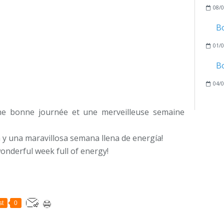
08/0
B
01/0
B
04/0
e bonne journée et une merveilleuse semaine
 y una maravillosa semana llena de energía!
onderful week full of energy!
st
0