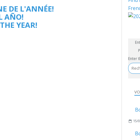
Find 
E DE L'ANNÉE!
Fren
L AÑO!
THE YEAR!
En
P
Enter 
VO
B
15/0
B