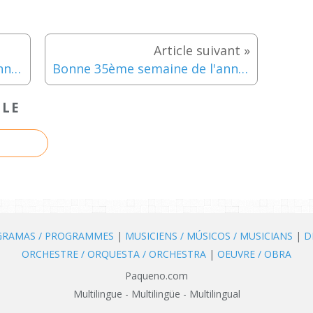
Bonne 33ème semaine de l'année!
Bonne 35ème semaine de l'année!
CLE
OGRAMAS / PROGRAMMES
|
MUSICIENS / MÚSICOS / MUSICIANS
|
D
ORCHESTRE / ORQUESTA / ORCHESTRA
|
OEUVRE / OBRA
Paqueno.com
Multilingue - Multilingüe - Multilingual