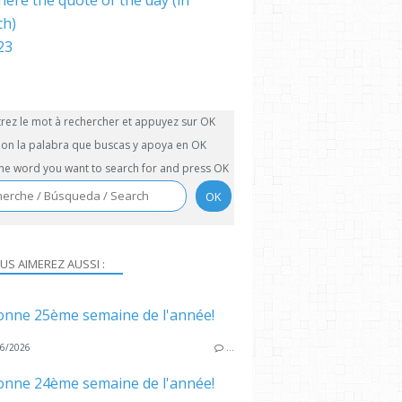
here the quote of the day (in
ch)
trez le mot à rechercher et appuyez sur OK
on la palabra que buscas y apoya en OK
the word you want to search for and press OK
US AIMEREZ AUSSI :
onne 25ème semaine de l'année!
6/2026
…
onne 24ème semaine de l'année!