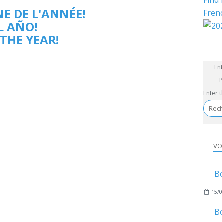
Find 
E DE L'ANNÉE!
Fren
L AÑO!
THE YEAR!
En
P
Enter 
VO
B
15/0
B