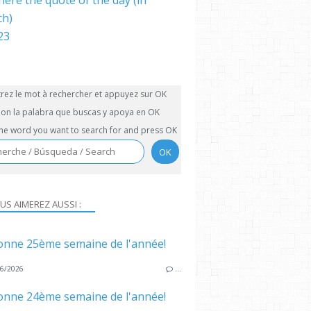
here the quote of the day (in
ch)
trez le mot à rechercher et appuyez sur OK
on la palabra que buscas y apoya en OK
the word you want to search for and press OK
US AIMEREZ AUSSI :
onne 25ème semaine de l'année!
6/2026
…
onne 24ème semaine de l'année!