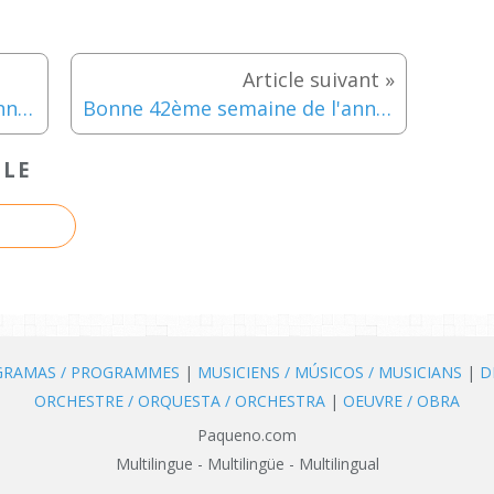
Bonne 40ème semaine de l'année!
Bonne 42ème semaine de l'année!
CLE
OGRAMAS / PROGRAMMES
|
MUSICIENS / MÚSICOS / MUSICIANS
|
D
ORCHESTRE / ORQUESTA / ORCHESTRA
|
OEUVRE / OBRA
Paqueno.com
Multilingue - Multilingüe - Multilingual