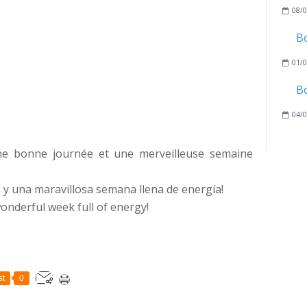
08/0
B
01/0
B
04/0
e bonne journée et une merveilleuse semaine
 y una maravillosa semana llena de energía!
onderful week full of energy!
st
0