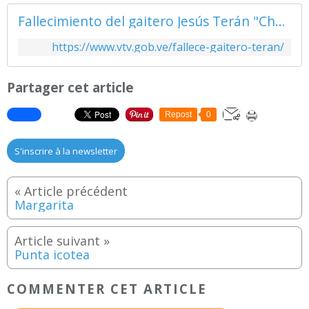
Fallecimiento del gaitero Jesús Terán "Chavín" enluta la gaita zuliana
https://www.vtv.gob.ve/fallece-gaitero-teran/
Partager cet article
Repost
0
S'inscrire à la newsletter
Margarita
Punta icotea
COMMENTER CET ARTICLE