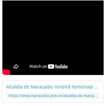
Alcaldía de Maracaibo rendirá homenaje a Jesús Terán "Chavín"
https://www.maracaibo.gob.ve/alcaldia-de-maracaibo-rendira-homenaje-a-jesus-teran-chavin-por-su-natalicio/