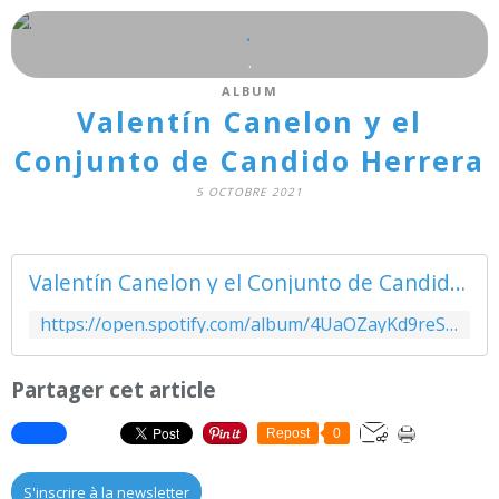
.
.
ALBUM
Valentín Canelon y el
Conjunto de Candido Herrera
5 OCTOBRE 2021
Valentín Canelon y el Conjunto de Candido Herrera
https://open.spotify.com/album/4UaOZayKd9reSWosC8jiLB?si=P6M37s0kTDyyVg3p3dss6w&utm_source=copy-link&dl_branch=1
Partager cet article
Repost
0
S'inscrire à la newsletter