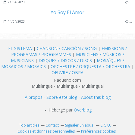
21/04/2023
…
Yo Soy El Amor
14/04/2023
…
EL SISTEMA
|
CHANSON / CANCIÓN / SONG
|
EMISSIONS /
PROGRAMAS / PROGRAMMES
|
MUSICIENS / MÚSICOS /
MUSICIANS
|
DISQUES / DISCOS / DISCS
|
MOSAÏQUES /
MOSAICOS / MOSAICS
|
ORCHESTRE / ORQUESTA / ORCHESTRA
|
OEUVRE / OBRA
Paqueno.com
Multilingue - Multilingüe - Multilingual
À propos - Sobre este blog - About this blog
- Hébergé par
Overblog
Top articles
Contact
Signaler un abus
C.G.U.
Cookies et données personnelles
Préférences cookies