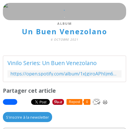
.
.
ALBUM
Un Buen Venezolano
6 OCTOBRE 2021
Vinilo Series: Un Buen Venezolano
https://open.spotify.com/album/1xJgiroAPhIjm6OBZ2MfAX?si=34MQeNhwSSODqo8jeyZk8g&utm_source=copy-link&dl_branch=1
Partager cet article
Repost
0
S'inscrire à la newsletter