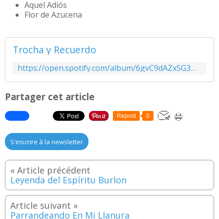
Aquel Adiós
Flor de Azucena
Trocha y Recuerdo
https://open.spotify.com/album/6gvC9dAZxSG3M8t98Lxy42?si=tpfS0HChRjCvdnXxasu3gQ&utm_source=copy-link&dl_branch=1
Partager cet article
Repost
0
S'inscrire à la newsletter
Leyenda del Espíritu Burlon
Parrandeando En Mi Llanura