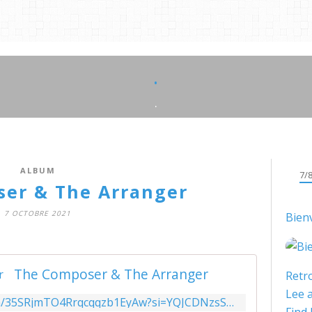
.
.
ALBUM
7/
er & The Arranger
7 OCTOBRE 2021
Bien
The Composer & The Arranger
Retro
Lee a
https://open.spotify.com/album/35SRjmTO4Rrqcqqzb1EyAw?si=YQJCDNzsSx2IY9S6lqYJEQ&utm_source=copy-link&dl_branch=1