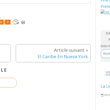
Find 
Fren
st
0
En
P
Enter 
El Caribe En Nueva York
CLE
VO
01/1