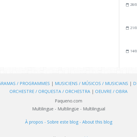
28/0
21/0
14/0
OGRAMAS / PROGRAMMES
|
MUSICIENS / MÚSICOS / MUSICIANS
|
D
ORCHESTRE / ORQUESTA / ORCHESTRA
|
OEUVRE / OBRA
Paqueno.com
Multilingue - Multilingüe - Multilingual
À propos - Sobre este blog - About this blog