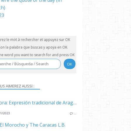
here the quote of the day (in
ch)
trez le mot à rechercher et appuyez sur OK
on la palabra que buscas y apoya en OK
the word you want to search for and press OK
US AIMEREZ AUSSI :
La Llora: Expresión tradicional de Aragua
1/2023
…
El Morocho y The Caracas L.B.