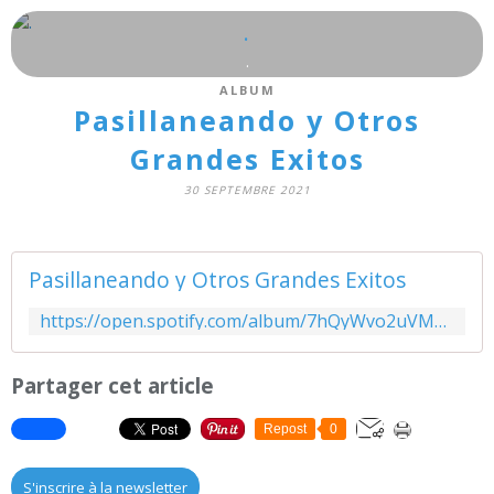
.
.
ALBUM
Pasillaneando y Otros
Grandes Exitos
30 SEPTEMBRE 2021
Pasillaneando y Otros Grandes Exitos
https://open.spotify.com/album/7hQyWvo2uVMCzoiIMhVAqn?si=fggC2QarSrmw9wIZ_IQrGQ&utm_source=copy-link&dl_branch=1
Partager cet article
Repost
0
S'inscrire à la newsletter