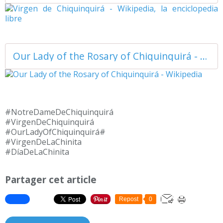
Our Lady of the Rosary of Chiquinquirá - Wikipedia
#NotreDameDeChiquinquirá
#VirgenDeChiquinquirá
#OurLadyOfChiquinquirá#
#VirgenDeLaChinita
#DíaDeLaChinita
Partager cet article
Repost
0