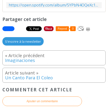
https://open.spotify.com/album/5YPbN4OQeXc17YeELaSsL3?si=bIBDSZ8YTV-1LyyNr8ZYmw&utm_source=copy-link&dl_branch=1
Partager cet article
Repost
0
S'inscrire à la newsletter
Imaginaciones
Un Canto Para El Coleo
COMMENTER CET ARTICLE
Ajouter un commentaire