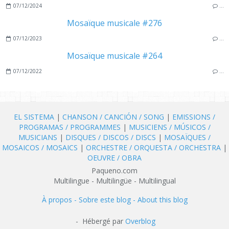
07/12/2024
…
Mosaïque musicale #276
07/12/2023
…
Mosaïque musicale #264
07/12/2022
…
EL SISTEMA
|
CHANSON / CANCIÓN / SONG
|
EMISSIONS /
PROGRAMAS / PROGRAMMES
|
MUSICIENS / MÚSICOS /
MUSICIANS
|
DISQUES / DISCOS / DISCS
|
MOSAÏQUES /
MOSAICOS / MOSAICS
|
ORCHESTRE / ORQUESTA / ORCHESTRA
|
OEUVRE / OBRA
Paqueno.com
Multilingue - Multilingüe - Multilingual
À propos - Sobre este blog - About this blog
- Hébergé par
Overblog