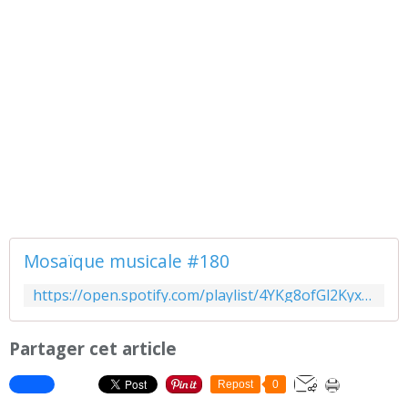
Mosaïque musicale #180
https://open.spotify.com/playlist/4YKg8ofGl2KyxktySq3o5w
Partager cet article
Repost
0