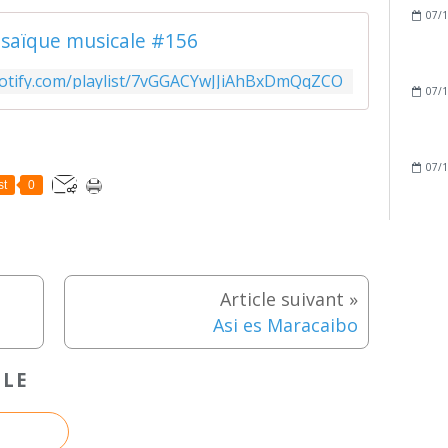
07/1
saïque musicale #156
potify.com/playlist/7vGGACYwJJiAhBxDmQqZCO
07/1
07/1
st
0
Asi es Maracaibo
CLE