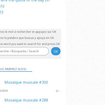
here the quote of the day (in
ch)
trez le mot à rechercher et appuyez sur OK
on la palabra que buscas y apoya en OK
the word you want to search for and press OK
US AIMEREZ AUSSI :
Mosaïque musicale #300
2/2025
…
Mosaïque musicale #288