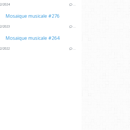
2/2024
…
Mosaïque musicale #276
2/2023
…
Mosaïque musicale #264
2/2022
…