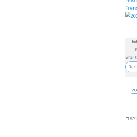
Find 
Fren
En
P
Enter 
VO
07/1