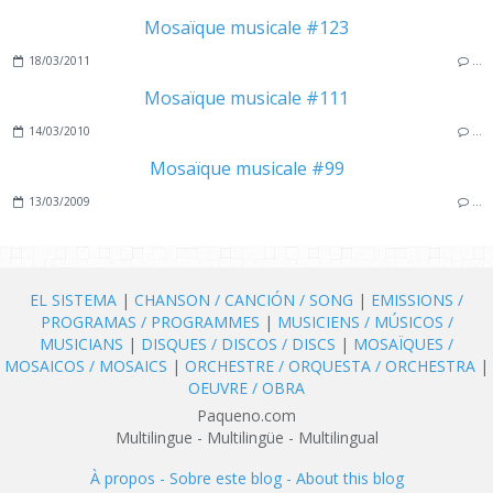
Mosaïque musicale #123
18/03/2011
…
Mosaïque musicale #111
14/03/2010
…
Mosaïque musicale #99
13/03/2009
…
EL SISTEMA
|
CHANSON / CANCIÓN / SONG
|
EMISSIONS /
PROGRAMAS / PROGRAMMES
|
MUSICIENS / MÚSICOS /
MUSICIANS
|
DISQUES / DISCOS / DISCS
|
MOSAÏQUES /
MOSAICOS / MOSAICS
|
ORCHESTRE / ORQUESTA / ORCHESTRA
|
OEUVRE / OBRA
Paqueno.com
Multilingue - Multilingüe - Multilingual
À propos - Sobre este blog - About this blog