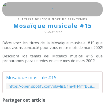
.
.
PLAYLIST DE L'ÉQUINOXE DE PRINTEMPS
Mosaïque musicale #15
14 MARS 2002
Découvrez les titres de la Mosaïque musicale #15 que
nous avons concocté pour vous en ce mois de mars 2002!
Descubra los temas del Mosaico musical #15 que
preparamos para ustedes en este mes de mars 2002!
Mosaïque musicale #15
https://open.spotify.com/playlist/1mytH4mfBCgu6xuCa6cTLi?si=j8c-K6S6SrCUEi5hoh91Zw&utm_source=copy-link&dl_branch=1
Partager cet article