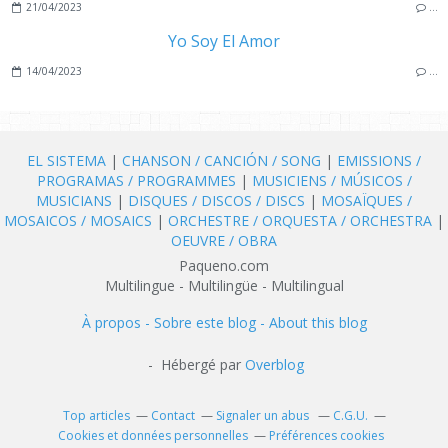
21/04/2023
…
Yo Soy El Amor
14/04/2023
…
EL SISTEMA
|
CHANSON / CANCIÓN / SONG
|
EMISSIONS /
PROGRAMAS / PROGRAMMES
|
MUSICIENS / MÚSICOS /
MUSICIANS
|
DISQUES / DISCOS / DISCS
|
MOSAÏQUES /
MOSAICOS / MOSAICS
|
ORCHESTRE / ORQUESTA / ORCHESTRA
|
OEUVRE / OBRA
Paqueno.com
Multilingue - Multilingüe - Multilingual
À propos - Sobre este blog - About this blog
- Hébergé par
Overblog
Top articles
Contact
Signaler un abus
C.G.U.
Cookies et données personnelles
Préférences cookies