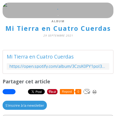
.
.
ALBUM
Mi Tierra en Cuatro Cuerdas
29 SEPTEMBRE 2021
Mi Tierra en Cuatro Cuerdas
https://open.spotify.com/album/3CzsK0PY1poI336FqivfgK?si=rIy8pJ_8Q-SWwJo-kVyCbg&utm_source=copy-link&dl_branch=1
Partager cet article
Repost
0
S'inscrire à la newsletter