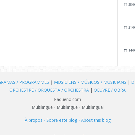
28/0
21/0
14/0
OGRAMAS / PROGRAMMES
|
MUSICIENS / MÚSICOS / MUSICIANS
|
D
ORCHESTRE / ORQUESTA / ORCHESTRA
|
OEUVRE / OBRA
Paqueno.com
Multilingue - Multilingüe - Multilingual
À propos - Sobre este blog - About this blog