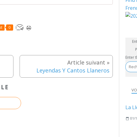
Find 
Fren
st
0
En
P
Enter 
Leyendas Y Cantos Llaneros
CLE
VO
01/1