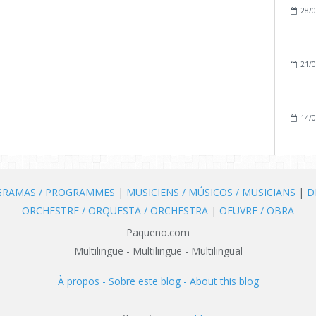
28/0
21/0
14/0
OGRAMAS / PROGRAMMES
|
MUSICIENS / MÚSICOS / MUSICIANS
|
D
ORCHESTRE / ORQUESTA / ORCHESTRA
|
OEUVRE / OBRA
Paqueno.com
Multilingue - Multilingüe - Multilingual
À propos - Sobre este blog - About this blog