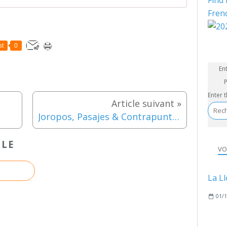
Find 
Fren
st
0
En
P
Enter 
Joropos, Pasajes & Contrapunteos Vol. 1
CLE
VO
01/1