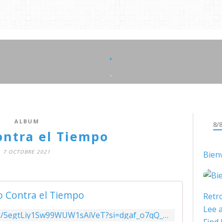
.
.
ALBUM
8/
ontra el Tiempo
7 OCTOBRE 2021
Bien
o Contra el Tiempo
Retro
Lee a
https://open.spotify.com/album/5egtLiy1Sw99WUW1sAiVeT?si=dgaf_o7qQ_en9MhHHdI3WQ&utm_source=copy-link&dl_branch=1