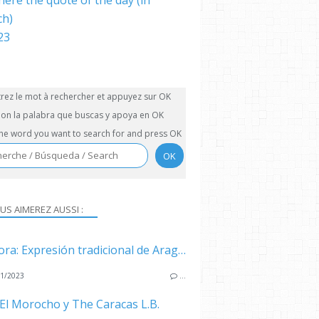
here the quote of the day (in
ch)
trez le mot à rechercher et appuyez sur OK
on la palabra que buscas y apoya en OK
the word you want to search for and press OK
US AIMEREZ AUSSI :
La Llora: Expresión tradicional de Aragua
1/2023
…
El Morocho y The Caracas L.B.