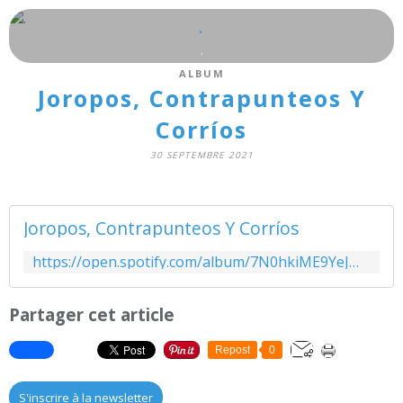
.
.
ALBUM
Joropos, Contrapunteos Y
Corríos
30 SEPTEMBRE 2021
Joropos, Contrapunteos Y Corríos
https://open.spotify.com/album/7N0hkiME9YeJm8chnOPI8A?si=yI-wBFrVTHW1kmrT1U2P0Q&utm_source=copy-link&dl_branch=1
Partager cet article
Repost
0
S'inscrire à la newsletter