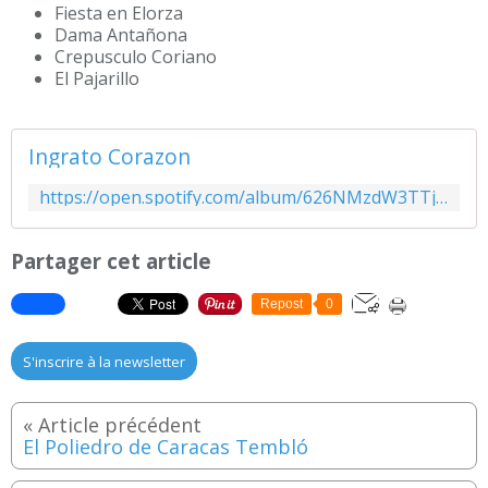
Fiesta en Elorza
Dama Antañona
Crepusculo Coriano
El Pajarillo
Ingrato Corazon
https://open.spotify.com/album/626NMzdW3TTjIachFmDxWF?si=ET2qFXP9QuqXNElYL84xtQ&utm_source=copy-link&dl_branch=1
Partager cet article
Repost
0
S'inscrire à la newsletter
El Poliedro de Caracas Tembló