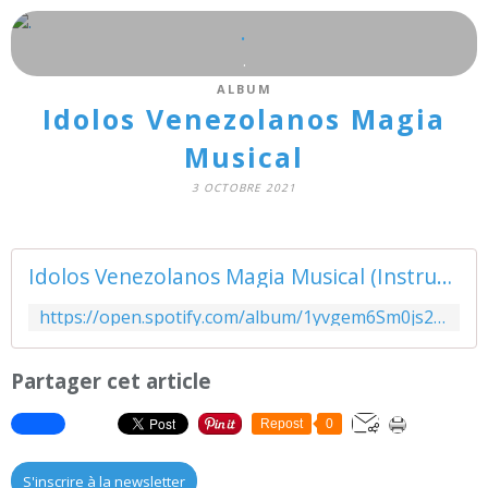
.
.
ALBUM
Idolos Venezolanos Magia
Musical
3 OCTOBRE 2021
Idolos Venezolanos Magia Musical (Instrumental)
https://open.spotify.com/album/1yvgem6Sm0js2rEgD1r82S?si=lxsHcZ-tSjaA6zD_BuGD3A&utm_source=copy-link&dl_branch=1
Partager cet article
Repost
0
S'inscrire à la newsletter