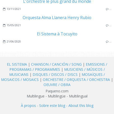
L'orchestre le plus grand du monde
13/11/2021
…
Orquesta Alma Llanera Henry Rubio
15/05/2021
…
El Sistema à Tocuyito
21/06/2020
…
EL SISTEMA
|
CHANSON / CANCIÓN / SONG
|
EMISSIONS /
PROGRAMAS / PROGRAMMES
|
MUSICIENS / MÚSICOS /
MUSICIANS
|
DISQUES / DISCOS / DISCS
|
MOSAÏQUES /
MOSAICOS / MOSAICS
|
ORCHESTRE / ORQUESTA / ORCHESTRA
|
OEUVRE / OBRA
Paqueno.com
Multilingue - Multilingüe - Multilingual
À propos - Sobre este blog - About this blog