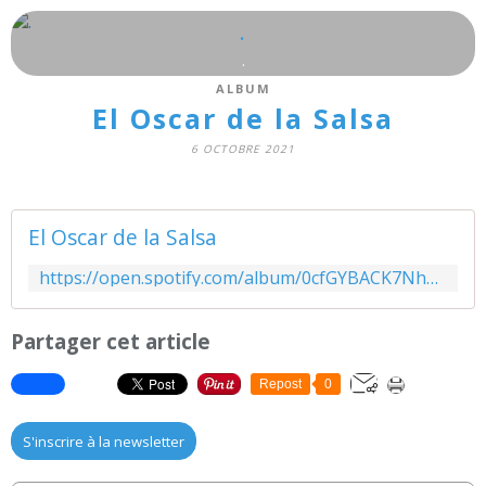
.
.
ALBUM
El Oscar de la Salsa
6 OCTOBRE 2021
El Oscar de la Salsa
https://open.spotify.com/album/0cfGYBACK7NhmQdJu1aal6?si=acrzKeB5QBOeko5t8WsDnw&utm_source=copy-link&dl_branch=1
Partager cet article
Repost
0
S'inscrire à la newsletter