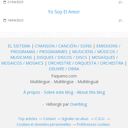
21/04/2023
…
Yo Soy El Amor
14/04/2023
…
EL SISTEMA
|
CHANSON / CANCIÓN / SONG
|
EMISSIONS /
PROGRAMAS / PROGRAMMES
|
MUSICIENS / MÚSICOS /
MUSICIANS
|
DISQUES / DISCOS / DISCS
|
MOSAÏQUES /
MOSAICOS / MOSAICS
|
ORCHESTRE / ORQUESTA / ORCHESTRA
|
OEUVRE / OBRA
Paqueno.com
Multilingue - Multilingüe - Multilingual
À propos - Sobre este blog - About this blog
- Hébergé par
Overblog
Top articles
Contact
Signaler un abus
C.G.U.
Cookies et données personnelles
Préférences cookies