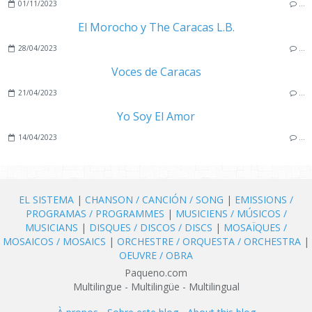
01/11/2023
…
El Morocho y The Caracas L.B.
28/04/2023
…
Voces de Caracas
21/04/2023
…
Yo Soy El Amor
14/04/2023
…
EL SISTEMA
|
CHANSON / CANCIÓN / SONG
|
EMISSIONS /
PROGRAMAS / PROGRAMMES
|
MUSICIENS / MÚSICOS /
MUSICIANS
|
DISQUES / DISCOS / DISCS
|
MOSAÏQUES /
MOSAICOS / MOSAICS
|
ORCHESTRE / ORQUESTA / ORCHESTRA
|
OEUVRE / OBRA
Paqueno.com
Multilingue - Multilingüe - Multilingual