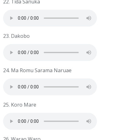
22. Tida Sanuka
23. Dakobo
24. Ma Romu Sarama Naruae
25. Koro Mare
26. Warao Waro