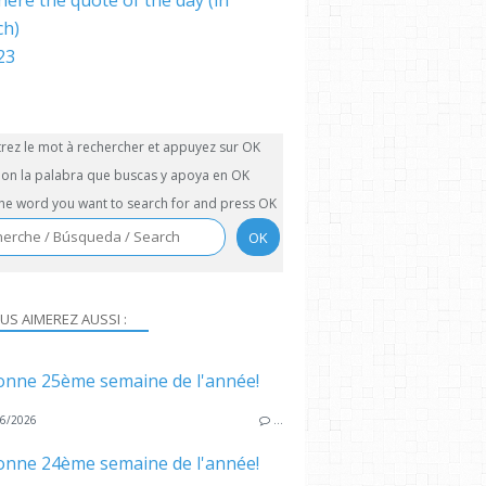
here the quote of the day (in
ch)
trez le mot à rechercher et appuyez sur OK
on la palabra que buscas y apoya en OK
the word you want to search for and press OK
US AIMEREZ AUSSI :
onne 25ème semaine de l'année!
6/2026
…
onne 24ème semaine de l'année!