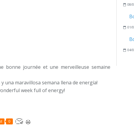
08/0
B
01/0
B
04/0
e bonne journée et une merveilleuse semaine
 y una maravillosa semana llena de energía!
onderful week full of energy!
st
0