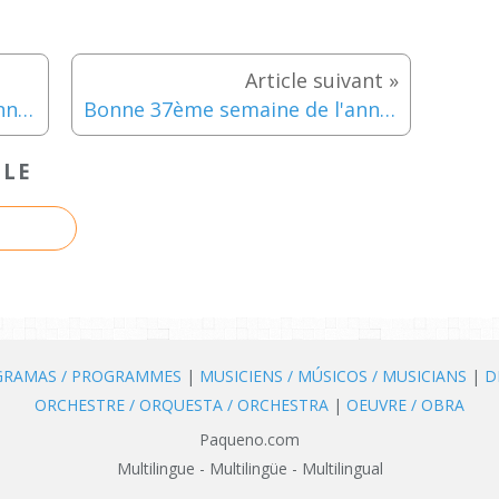
Bonne 35ème semaine de l'année!
Bonne 37ème semaine de l'année!
CLE
OGRAMAS / PROGRAMMES
|
MUSICIENS / MÚSICOS / MUSICIANS
|
D
ORCHESTRE / ORQUESTA / ORCHESTRA
|
OEUVRE / OBRA
Paqueno.com
Multilingue - Multilingüe - Multilingual