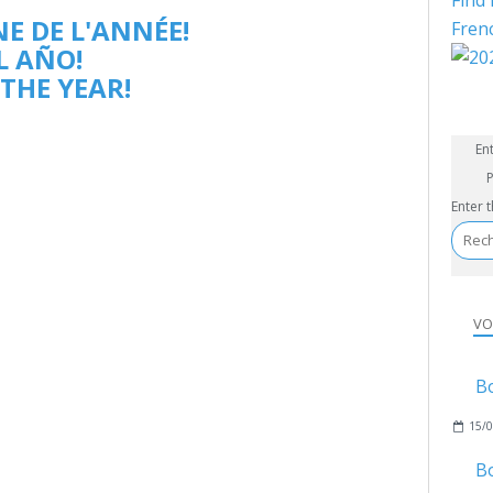
Find 
E DE L'ANNÉE!
Fren
L AÑO!
THE YEAR!
En
P
Enter 
VO
B
15/0
B