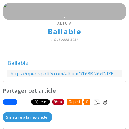
.
.
ALBUM
Bailable
1 OCTOBRE 2021
Bailable
https://open.spotify.com/album/7F63BN6xDdZEpIw1uqbe0K?si=NWi-PoDlQ1-7FslNWuXing&utm_source=copy-link&dl_branch=1
Partager cet article
Repost
0
S'inscrire à la newsletter