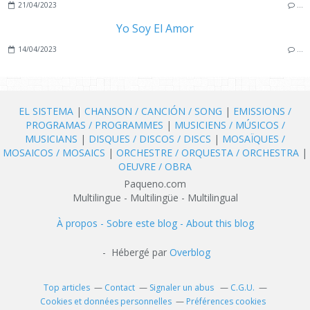
21/04/2023
…
Yo Soy El Amor
14/04/2023
…
EL SISTEMA
|
CHANSON / CANCIÓN / SONG
|
EMISSIONS /
PROGRAMAS / PROGRAMMES
|
MUSICIENS / MÚSICOS /
MUSICIANS
|
DISQUES / DISCOS / DISCS
|
MOSAÏQUES /
MOSAICOS / MOSAICS
|
ORCHESTRE / ORQUESTA / ORCHESTRA
|
OEUVRE / OBRA
Paqueno.com
Multilingue - Multilingüe - Multilingual
À propos - Sobre este blog - About this blog
- Hébergé par
Overblog
Top articles
Contact
Signaler un abus
C.G.U.
Cookies et données personnelles
Préférences cookies