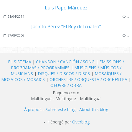
Luis Papo Márquez
21/04/2014
…
Jacinto Pérez “El Rey del cuatro”
27/09/2006
…
EL SISTEMA
|
CHANSON / CANCIÓN / SONG
|
EMISSIONS /
PROGRAMAS / PROGRAMMES
|
MUSICIENS / MÚSICOS /
MUSICIANS
|
DISQUES / DISCOS / DISCS
|
MOSAÏQUES /
MOSAICOS / MOSAICS
|
ORCHESTRE / ORQUESTA / ORCHESTRA
|
OEUVRE / OBRA
Paqueno.com
Multilingue - Multilingüe - Multilingual
À propos - Sobre este blog - About this blog
- Hébergé par
Overblog