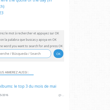
here the quote of the day (in
ch)
trez le mot à rechercher et appuyez sur OK
on la palabra que buscas y apoya en OK
the word you want to search for and press OK
US AIMEREZ AUSSI :
Albums: le top 3 du mois de mai
5/2016
…