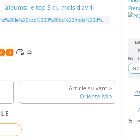
Find 
albums: le top 3 du mois d'avril
Fren
https://paqueno.com/tag/albums:%20le%20top%203%20du%20mois%20d%27avril/
En
P
st
0
Enter 
VO
Oriente Mío
CLE
11/0