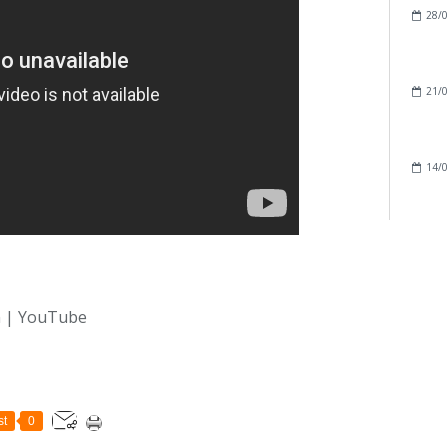
28/0
21/0
14/0
n | YouTube
st
0