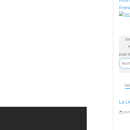
Find 
Fren
En
P
Enter 
VO
01/1