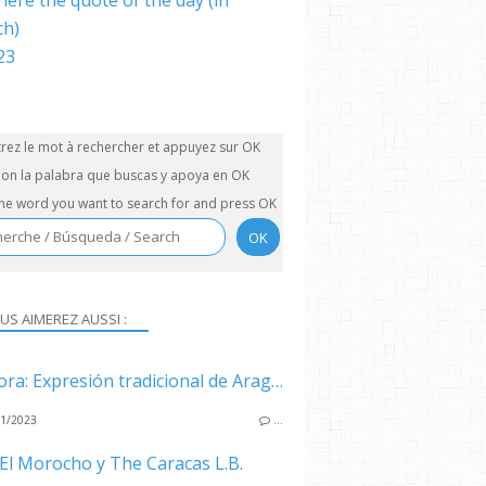
here the quote of the day (in
ch)
trez le mot à rechercher et appuyez sur OK
on la palabra que buscas y apoya en OK
the word you want to search for and press OK
US AIMEREZ AUSSI :
La Llora: Expresión tradicional de Aragua
1/2023
…
El Morocho y The Caracas L.B.