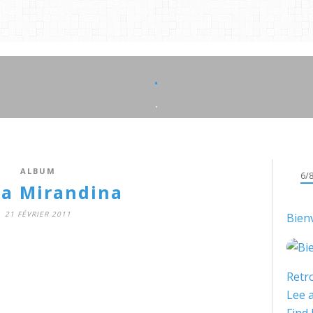
.
.
ALBUM
6/
ta Mirandina
21 FÉVRIER 2011
Bien
Retro
Lee a